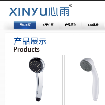
网站首页
关于心雨
产品系列
Led体验