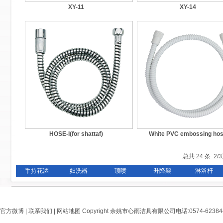
XY-11
XY-14
HOSE-I(for shattaf)
White PVC embossing ho
总共 24 条 2/
手持花洒
妇洗器
顶喷
升降架
淋浴杆
官方微博
|
联系我们
|
网站地图
Copyright 余姚市心雨洁具有限公司电话:0574-6238444