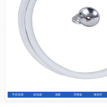
手持花洒
妇洗器
顶喷
升降架
淋浴杆