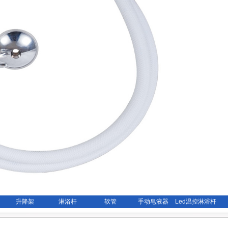
升降架
淋浴杆
软管
手动皂液器
Led温控淋浴杆