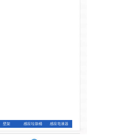
壁架
感应垃圾桶
感应皂液器