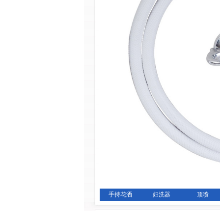
手持花洒
妇洗器
顶喷