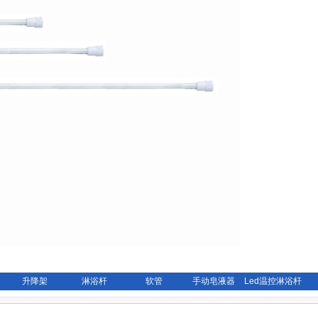
升降架
淋浴杆
软管
手动皂液器
Led温控淋浴杆