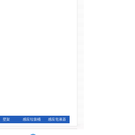
壁架
感应垃圾桶
感应皂液器