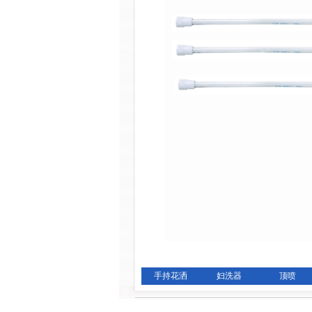
手持花洒
妇洗器
顶喷