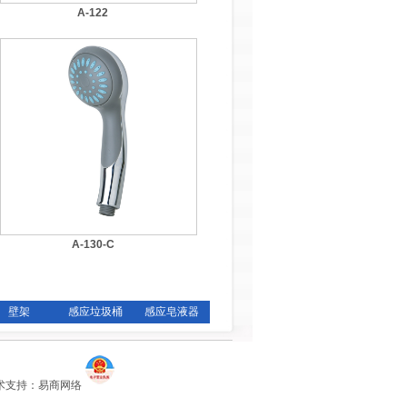
A-122
A-130-C
壁架
感应垃圾桶
感应皂液器
 技术支持：
易商网络