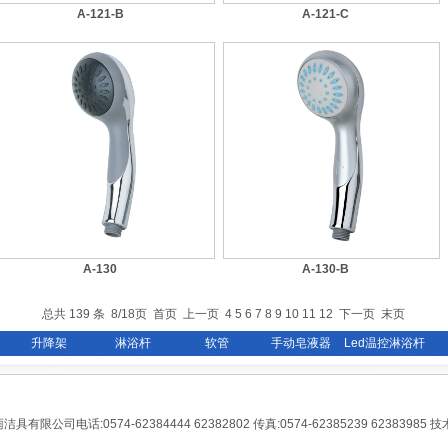
A-121-B
A-121-C
A-130
A-130-B
总共 139 条 8/18页
首页
上一页
4
5
6
7
8
9
10
11
12
下一页
末页
升降架
淋浴杆
软管
手动皂液器
Led温控淋浴杆
雨洁具有限公司电话:0574-62384444 62382802 传真:0574-62385239 62383985