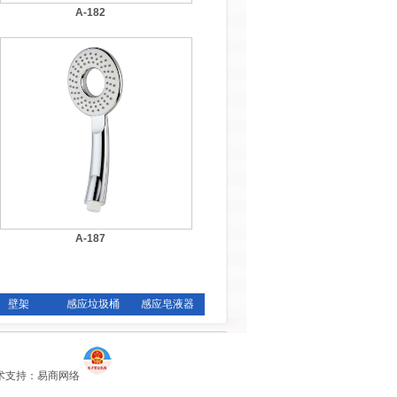
A-182
A-187
壁架
感应垃圾桶
感应皂液器
 技术支持：
易商网络