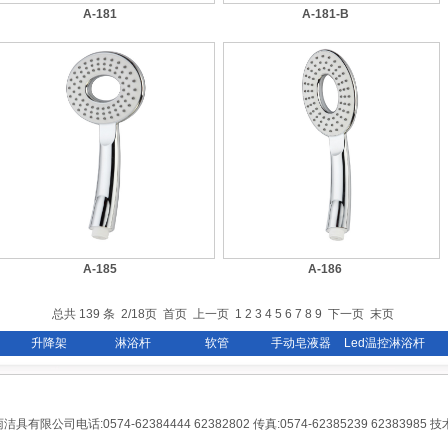
A-181
A-181-B
A-185
A-186
总共 139 条 2/18页
首页
上一页
1
2
3
4
5
6
7
8
9
下一页
末页
升降架
淋浴杆
软管
手动皂液器
Led温控淋浴杆
雨洁具有限公司电话:0574-62384444 62382802 传真:0574-62385239 62383985